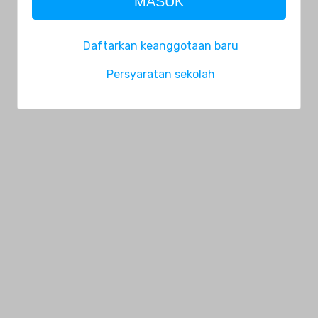
MASUK
Daftarkan keanggotaan baru
Persyaratan sekolah