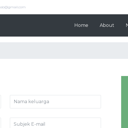
.wsb@gmail.com
Home
About