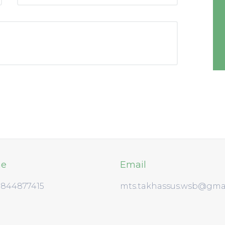
ne
Email
3844877415
mts.takhassus.wsb@gma