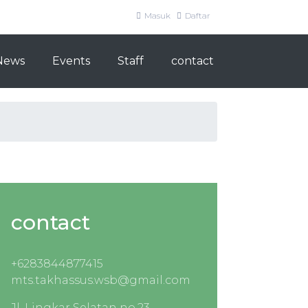
Masuk
Daftar
News
Events
Staff
contact
contact
+6283844877415
mts.takhassus.wsb@gmail.com
Jl. Lingkar Selatan no.23