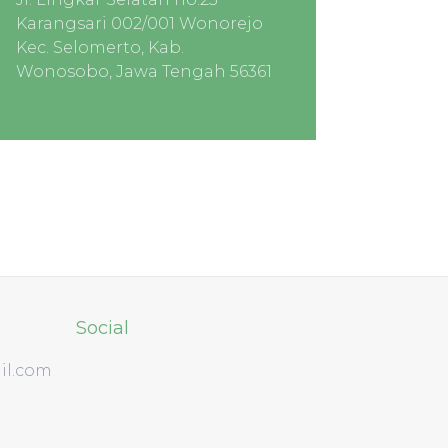
Karangsari 002/001 Wonorejo
Kec. Selomerto, Kab.
Wonosobo, Jawa Tengah 56361
Social
il.com