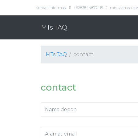
Kontak informasi
+6283844877415
mts.takhassus
MTs TAQ
MTs TAQ
contact
contact