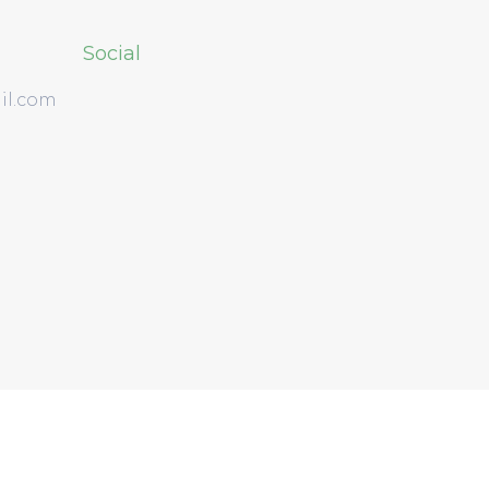
Social
il.com