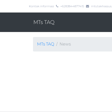
Kontak informasi
+6283844877415
mts.takhassu
MTs TAQ
MTs TAQ
News