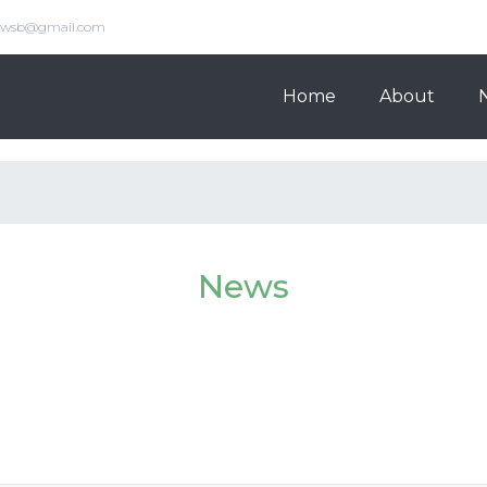
s.wsb@gmail.com
Home
About
News