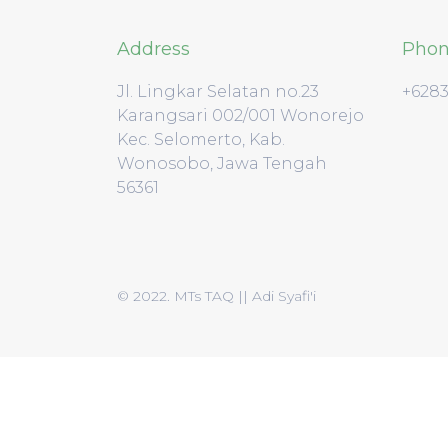
Address
Pho
Jl. Lingkar Selatan no.23
+628
Karangsari 002/001 Wonorejo
Kec. Selomerto, Kab.
Wonosobo, Jawa Tengah
56361
© 2022. MTs TAQ || Adi Syafi'i