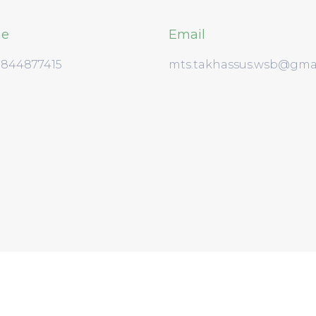
ne
Email
3844877415
mts.takhassus.wsb@gma