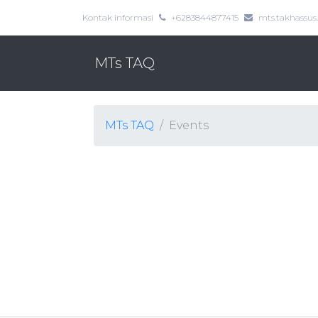
Kontak informasi
+6283844877415
mts.takhassu
MTs TAQ
MTs TAQ
Events