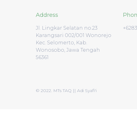
Address
Pho
Jl. Lingkar Selatan no.23
+628
Karangsari 002/001 Wonorejo
Kec. Selomerto, Kab.
Wonosobo, Jawa Tengah
56361
© 2022. MTs TAQ || Adi Syafi'i