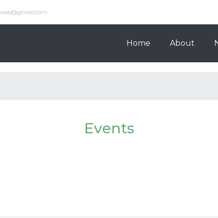
s.wsb@gmail.com
Home
About
Events