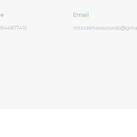
ne
Email
3844877415
mts.takhassus.wsb@gma